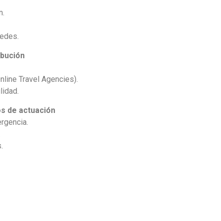
n.
pedes.
ibución
line Travel Agencies).
lidad.
os de actuación
ergencia.
.
.