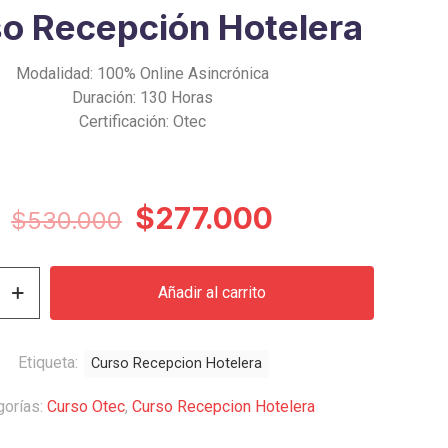
o Recepción Hotelera
Modalidad: 100% Online Asincrónica
Duración: 130 Horas
Certificación: Otec
El
El
$
277.000
$
530.000
precio
precio
original
actual
Añadir al carrito
era:
es:
$530.000.
$277.000.
Etiqueta:
Curso Recepcion Hotelera
gorías:
Curso Otec
,
Curso Recepcion Hotelera