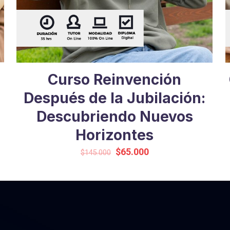
Curso Reinvención
Después de la Jubilación:
Descubriendo Nuevos
Horizontes
El
El
$
65.000
$
145.000
precio
precio
original
actual
era:
es:
$145.000.
$65.000.