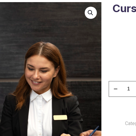
Curs
Curso
Recepción
Hotelera
cantidad
Cate