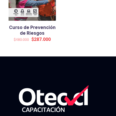
Curso de Prevención
de Riesgos
El
El
$
287.000
$
480.000
precio
precio
original
actual
era:
es:
$480.000.
$287.000.