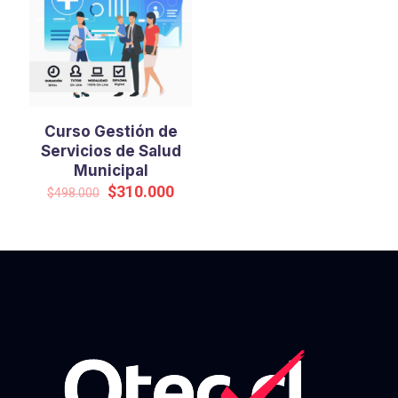
Curso Gestión de
Servicios de Salud
Municipal
El
El
$
310.000
$
498.000
precio
precio
original
actual
era:
es:
$498.000.
$310.000.