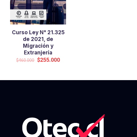
Curso Ley N° 21.325
de 2021, de
Migración y
Extranjería
El
El
$
255.000
$
460.000
precio
precio
original
actual
era:
es:
$460.000.
$255.000.