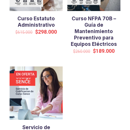
Curso Estatuto
Curso NFPA 70B –
Administrativo
Guía de
El
El
Mantenimiento
$
298.000
$
615.000
precio
precio
Preventivo para
original
actual
Equipos Eléctricos
era:
es:
El
El
$
189.000
$
260.000
$615.000.
$298.000.
precio
precio
original
actual
era:
es:
$260.000.
$189.0
EN OFERTA
Servicio de