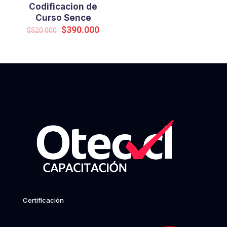
Codificacion de
Curso Sence
El
El
$
390.000
$
520.000
precio
precio
original
actual
era:
es:
$520.000.
$390.000.
Certificación