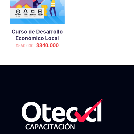
Curso de Desarrollo
Económico Local
El
El
$
340.000
$
560.000
precio
precio
original
actual
era:
es:
$560.000.
$340.000.