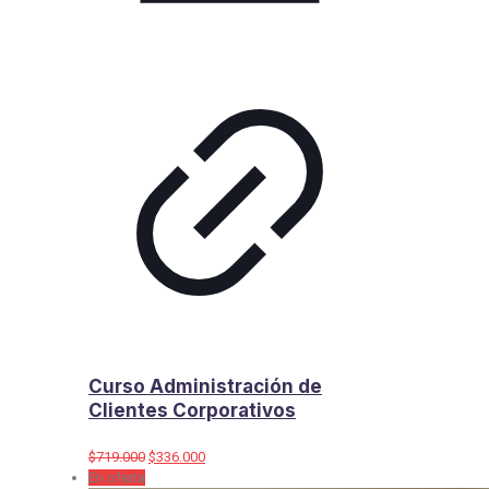
Curso Administración de
Clientes Corporativos
El
El
$
719.000
$
336.000
precio
precio
En oferta