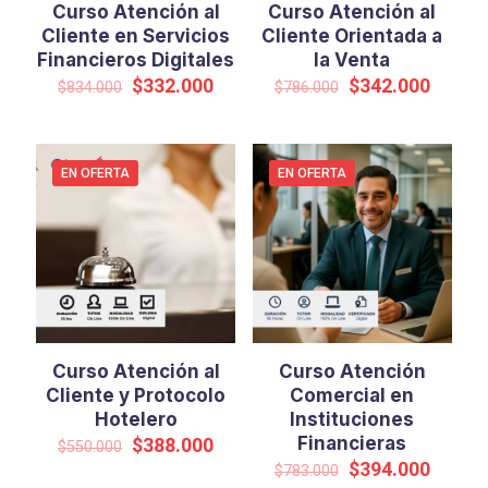
Curso Atención al
Curso Atención al
Cliente en Servicios
Cliente Orientada a
Financieros Digitales
la Venta
El
El
El
El
$
332.000
$
342.000
$
834.000
$
786.000
precio
precio
precio
precio
original
actual
original
actual
era:
es:
era:
es:
$834.000.
$332.000.
$786.000.
$342.0
EN OFERTA
EN OFERTA
Curso Atención al
Curso Atención
Cliente y Protocolo
Comercial en
Hotelero
Instituciones
El
El
Financieras
$
388.000
$
550.000
precio
precio
El
El
$
394.000
$
783.000
original
actual