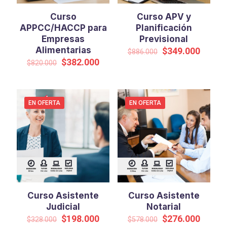
Curso
Curso APV y
APPCC/HACCP para
Planificación
Empresas
Previsional
Alimentarias
El
El
$
349.000
$
886.000
precio
precio
El
El
$
382.000
$
820.000
original
actual
precio
precio
era:
es:
original
actual
$886.000.
$349.0
era:
es:
$820.000.
$382.000.
EN OFERTA
EN OFERTA
Curso Asistente
Curso Asistente
Judicial
Notarial
El
El
El
El
$
198.000
$
276.000
$
328.000
$
578.000