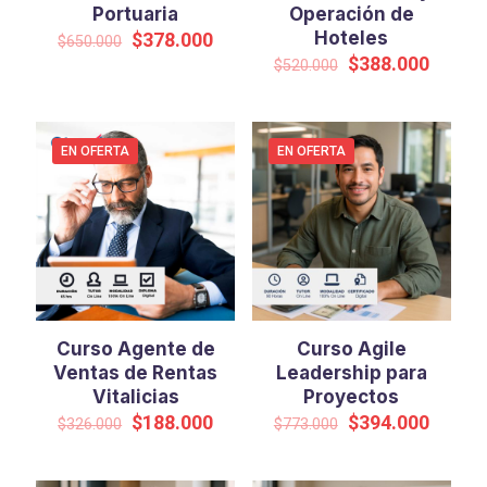
Portuaria
Operación de
El
El
Hoteles
$
378.000
$
650.000
precio
precio
El
El
$
388.000
$
520.000
original
actual
precio
precio
era:
es:
original
actual
$650.000.
$378.000.
era:
es:
$520.000.
$388.0
EN OFERTA
EN OFERTA
Curso Agente de
Curso Agile
Ventas de Rentas
Leadership para
Vitalicias
Proyectos
El
El
El
El
$
188.000
$
394.000
$
326.000
$
773.000
precio
precio
precio
precio
original
actual
original
actual
era:
es:
era:
es: