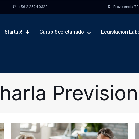
+56 2 2594 0322
Providencia 727,
Startup!
Curso Secretariado
Legislacion Lab
harla Prevision