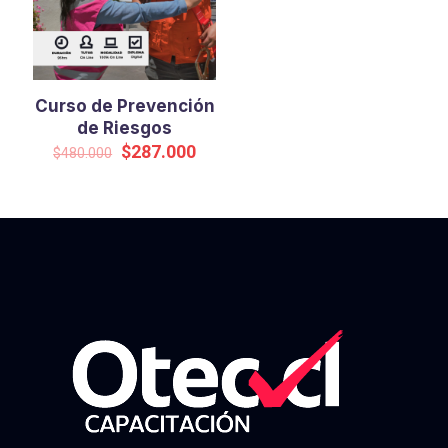
Curso de Prevención
de Riesgos
El
El
$
287.000
$
480.000
precio
precio
original
actual
era:
es:
$480.000.
$287.000.