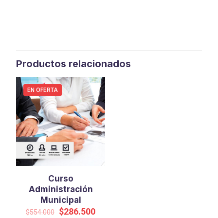
Productos relacionados
EN OFERTA
Curso
Administración
Municipal
El
El
$
286.500
$
554.000