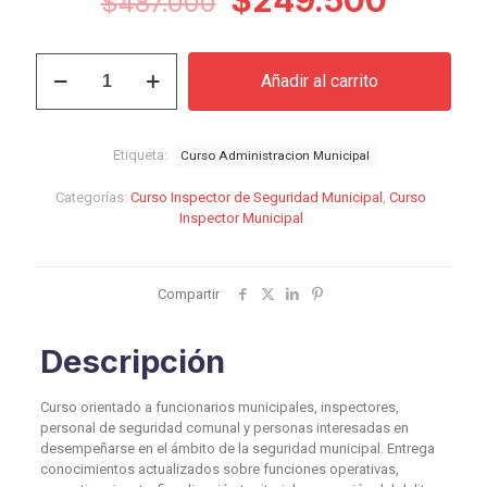
$
487.000
precio
precio
original
actual
Curso
Añadir al carrito
Inspector
era:
es:
de
$487.000.
$249.
Seguridad
Municipal
Etiqueta:
Curso Administracion Municipal
cantidad
Categorías:
Curso Inspector de Seguridad Municipal
,
Curso
Inspector Municipal
Compartir
Descripción
Curso orientado a funcionarios municipales, inspectores,
personal de seguridad comunal y personas interesadas en
desempeñarse en el ámbito de la seguridad municipal. Entrega
conocimientos actualizados sobre funciones operativas,