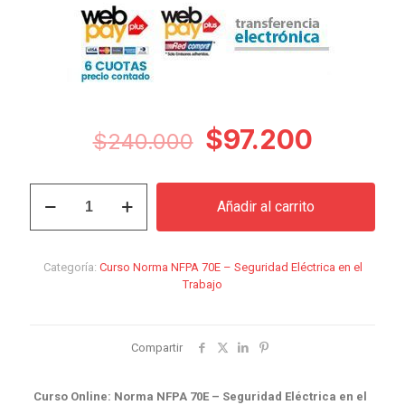
El
El
$
97.200
$
240.000
precio
precio
original
actual
Curso
Añadir al carrito
Norma
era:
es:
NFPA
$240.000.
$97.20
70E
–
Categoría:
Curso Norma NFPA 70E – Seguridad Eléctrica en el
Seguridad
Trabajo
Eléctrica
en
el
Trabajo
Compartir
cantidad
Curso Online: Norma NFPA 70E – Seguridad Eléctrica en el