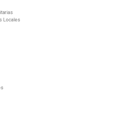
tarias
as Locales
es
s