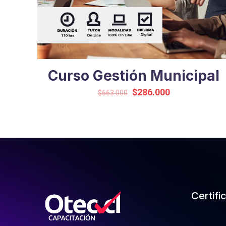
Curso Gestión Municipal
El
El
$
286.000
$
663.000
precio
precio
original
actual
era:
es:
$663.000.
$286.000.
Certifi