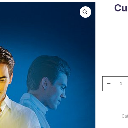
Cu
Curso
para
Concejales
cantidad
Ca