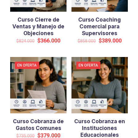
Curso Cierre de
Curso Coaching
Ventas y Manejo de
Comercial para
Objeciones
Supervisores
El
El
El
El
$
366.000
$
389.000
$
824.000
$
858.000
precio
precio
precio
precio
original
actual
original
actual
era:
es:
era:
es:
$824.000.
$366.000.
$858.000.
$389.0
EN OFERTA
EN OFERTA
Curso Cobranza de
Curso Cobranza en
Gastos Comunes
Instituciones
El
El
Educacionales
$
379.000
$
735.000