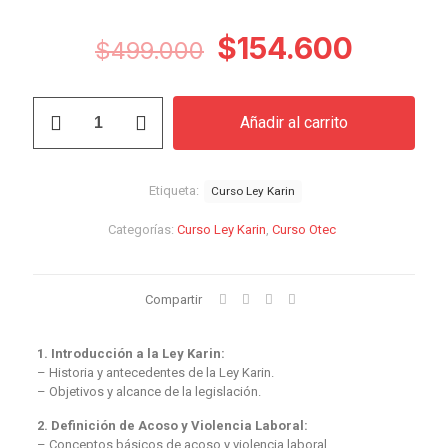
El
El
$
154.600
$
499.000
precio
precio
original
actual
Curso
Añadir al carrito
Ley
era:
es:
Karin
$499.000.
$154.6
cantidad
Etiqueta:
Curso Ley Karin
Categorías:
Curso Ley Karin
,
Curso Otec
Compartir
1. Introducción a la Ley Karin:
– Historia y antecedentes de la Ley Karin.
– Objetivos y alcance de la legislación.
2. Definición de Acoso y Violencia Laboral:
– Conceptos básicos de acoso y violencia laboral.