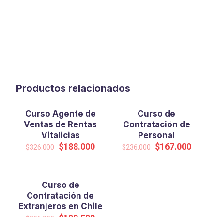
Productos relacionados
Curso Agente de
Curso de
EN OFERTA
EN OFERTA
Ventas de Rentas
Contratación de
Vitalicias
Personal
El
El
El
El
$
188.000
$
167.000
$
326.000
$
236.000
precio
precio
precio
precio
original
actual
original
actual
era:
es:
era:
es:
$326.000.
$188.000.
$236.000.
$167.0
Curso de
EN OFERTA
Contratación de
Extranjeros en Chile