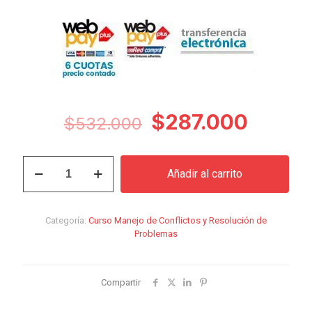
El
El
$
287.000
$
532.000
precio
precio
original
actual
Curso
Añadir al carrito
Manejo
era:
es:
de
$532.000.
$287.0
Conflictos
y
Categoría:
Curso Manejo de Conflictos y Resolución de
Resolución
Problemas
de
Problemas
cantidad
Compartir