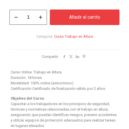
precio
preci
original
actual
Curso
Añadir al carrito
Trabajo
era:
es:
en
$299.000.
$204.
Altura
cantidad
Categoría:
Curso Trabajo en Altura
Compartir
Curso Online: Trabajo en Altura
Duración: 18 horas
Modalidad: 100% online (asincrónico)
Certificación Certificado de finalización válido por 2 años
Objetivo del Curso
Capacitar a los trabajadores en los principios de seguridad,
técnicas y normativas relacionadas con el trabajo en altura,
asegurando que puedan identificar riesgos, prevenir accidentes
y utilizar equipos de protección adecuados para realizar tareas
en lugares elevados.