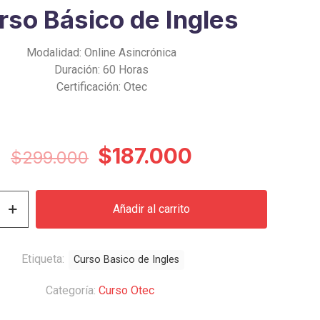
rso Básico de Ingles
Modalidad: Online Asincrónica
Duración: 60 Horas
Certificación: Otec
El
El
$
187.000
$
299.000
precio
precio
original
actual
Añadir al carrito
era:
es:
$299.000.
$187.000.
Etiqueta:
Curso Basico de Ingles
Categoría:
Curso Otec