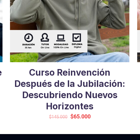
e
Curso Reinvención
Después de la Jubilación:
Descubriendo Nuevos
Horizontes
El
El
$
65.000
$
145.000
precio
precio
original
actual
era:
es: