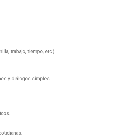
ia, trabajo, tiempo, etc.).
nes y diálogos simples.
.
icos.
cotidianas.