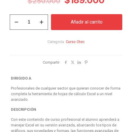
$
250.000
precio
precio
original
actual
Curso
Añadir al carrito
Excel
era:
es:
2016
$250.000.
$189.0
Avanzado
cantidad
Categoría:
Curso Otec
Compartir
DIRIGIDO A
Profesionales de cualquier sector que quieran conocer de forma
completa la herramienta de hojas de cálculo Excel a un nivel
avanzado.
DESCRIPCIÓN
Con este contenido de curso profesional el alumno aprenderá a
manejar Excel en su versión avanzada, abarcando los tipos de
gráficos, sus novedades y formas, las funciones avanzadas de