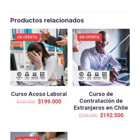
Productos relacionados
EN OFERTA
EN OFERTA
Curso Acoso Laboral
Curso de
El
El
Contratación de
$
199.000
$
435.000
precio
precio
Extranjeros en Chile
original
actual
El
El
$
192.500
$
296.000
era:
es:
precio
precio
$435.000.
$199.000.
original
actual
era:
es:
$296.000.
$192.5