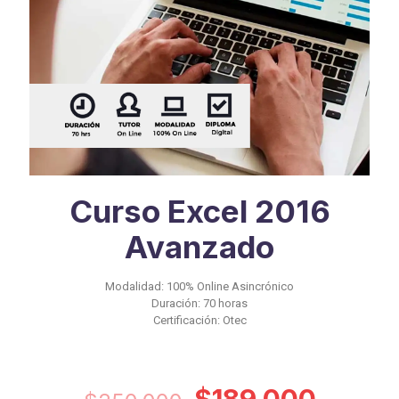
Curso Excel 2016
Avanzado
Modalidad: 100% Online Asincrónico
Duración: 70 horas
Certificación: Otec
El
El
$
189.000