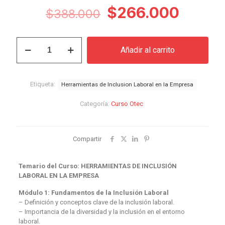
El
El
$
266.000
$
388.000
precio
precio
original
actual
Curso
Añadir al carrito
Herramientas
era:
es:
de
$388.000.
$266.
Inclusión
Laboral
Etiqueta:
Herramientas de Inclusion Laboral en la Empresa
en
la
Categoría:
Curso Otec
Empresa
cantidad
Compartir
Temario del Curso: HERRAMIENTAS DE INCLUSIÓN
LABORAL EN LA EMPRESA
Módulo 1: Fundamentos de la Inclusión Laboral
– Definición y conceptos clave de la inclusión laboral.
– Importancia de la diversidad y la inclusión en el entorno
laboral.