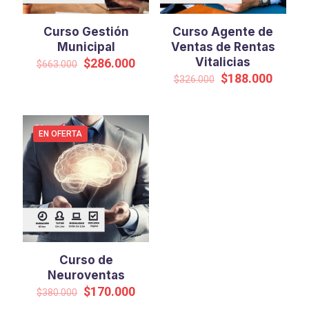
Curso Gestión
Curso Agente de
Municipal
Ventas de Rentas
El
El
Vitalicias
$
286.000
$
663.000
precio
precio
El
El
$
188.000
$
326.000
original
actual
precio
precio
era:
es:
original
actual
$663.000.
$286.000.
era:
es:
$326.000.
$188.0
EN OFERTA
Curso de
Neuroventas
El
El
$
170.000
$
380.000
precio
precio